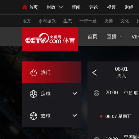
原创策划
CCTV5+
首页
时政
新闻
评论
视频
财经
08-02 星期天
人民领袖习近平
直播
海外频道
片库
iPanda
栏目大全
联播+
English
中国领导人
节目单
Монгол
听音
央视快评
微视频
习
生活体育大会
健康生活实验室
2025来跑新征
CCTV16
地方
乡村振兴
生态
一带一路
央博
文化
young视频
闪亮的你
王者女子赛
VIP高清
18:00
中超 联
首页
直播
节目单
VI
总台春晚
网络春晚
共产党员网
秧纪录
19:35
中超 联
7-25
07-26
07-31
08-01
新闻
国内
国际
评论
经济
军事
热门
周六
周日
周五
周六
人民领袖习近平
联播+
热解读
天天学习
20:00
中超 联
足球
视频
小央视频
小央直播
直播中国
熊猫
现场
前线
比划
快看
蓝海中国
新兵
篮球
08-07 星期五
体育
直播
竞猜
2026年世界杯
2026
VIP会员
CCTV奥林匹克频道
生活体育大会
中国篮