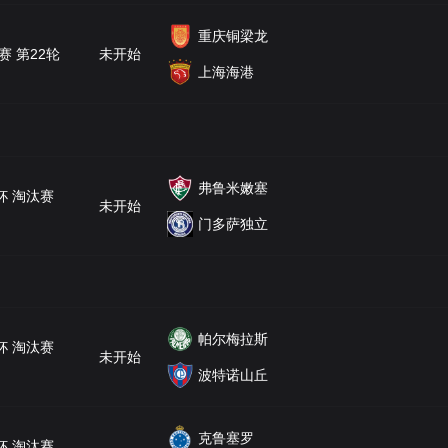
重庆铜梁龙
赛 第22轮
未开始
上海海港
弗鲁米嫩塞
杯 淘汰赛
未开始
门多萨独立
帕尔梅拉斯
杯 淘汰赛
未开始
波特诺山丘
克鲁塞罗
杯 淘汰赛