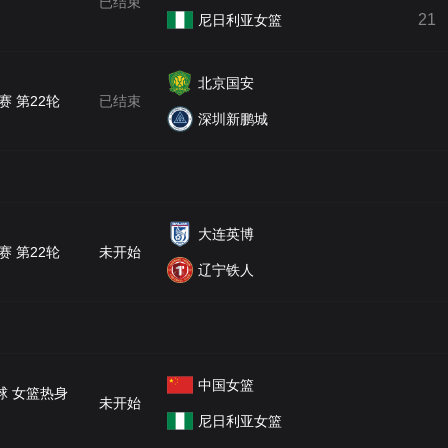
已结束
21
尼日利亚女篮
央博
非遗
文化
旅游
科普
健康
乐龄
阅读
云起
超级工厂
智敬中国
全民健康
颜选攻略
海洋
北京国安
赛 第22轮
已结束
深圳新鹏城
热播榜
总台企业白名单
大连英博
赛 第22轮
未开始
辽宁铁人
中国女篮
球 女篮热身
未开始
尼日利亚女篮