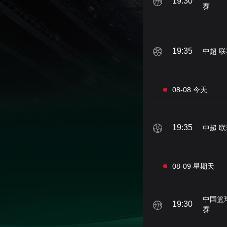
19:30
赛
财经
教育
乡村振兴
生态环境
一带一路
大国智造
大国展会
大国保险
云顶对话
19:35
中超 联
08-08 今天
CCTV.节目官网
直播
节目单
栏目
片库
19:35
中超 联
08-09 星期天
中国篮
19:30
赛