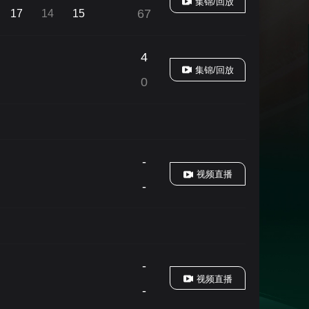
集锦/回放
67
17
14
15
艺术
汽车
数智
5G
产业+
时尚
天气
才艺
网展
央央好物
4
集锦/回放
0
-
视频直播
-
-
视频直播
-