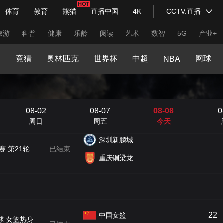
文化体育
体育
教育
熊猫
直播中国
4K
CCTV.直播
式妙语
主持人
下载央视影音
热解读
天天学习
程
大咖陪你看
文旅体育
体育产业发展
旅游
科普
健康
乐龄
阅读
艺术
数智
5G
产业+
青岛西海岸
足球道路
粤港澳大湾区赛车模拟器大奖赛
赛 第21轮
已结束
竞猜
奥林匹克
世界杯
中超
网球
P
NBA
青岛海牛
纪录片网
国家大剧院
大型活动
辽宁铁人
赛 第21轮
已结束
上海申花
08-02
08-07
08-08
0
科技
法治
文娱
人物
公益
图片
周日
周五
今天
习式妙语
央视快评
央视网评
光华锐评
锋面
深圳新鹏城
赛 第21轮
已结束
频道
VR/AR
4K专区
全景新闻
重庆铜梁龙
请入列
人生第一次
人生第二次
年冬奥会
CBA
NBA
中超
国足
国际足球
网球
综
22
体育江湖
文化体育
冰雪道路
足球道路
中国女篮
球 女篮热身