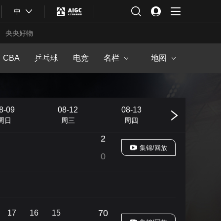
篮球公园
中
马拉松频道
中华体育文化
健身动起来
央央好物
2
中国户外运动产业大会
风云会
集锦/回放
0
CBA
乒乓球
电竞
北京2022
名栏
地图
3
集锦/回放
1
8-09
08-12
08-13
08-14
周日
周三
周四
周五
2
集锦/回放
0
合体育
亚冬会
70
17
16
15